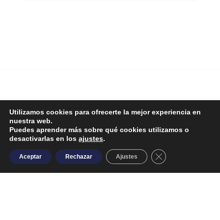
Teléfono:
Utilizamos cookies para ofrecerte la mejor experiencia en
948 468 454
nuestra web.
Puedes aprender más sobre qué cookies utilizamos o
desactivarlas en los
ajustes
.
Email:
Close GDPR Cooki
Aceptar
Rechazar
Ajustes
info@tdhlizarraga.com
Dirección:
C/Zubeztia, 4, 31800 Alsasua (Navarra)