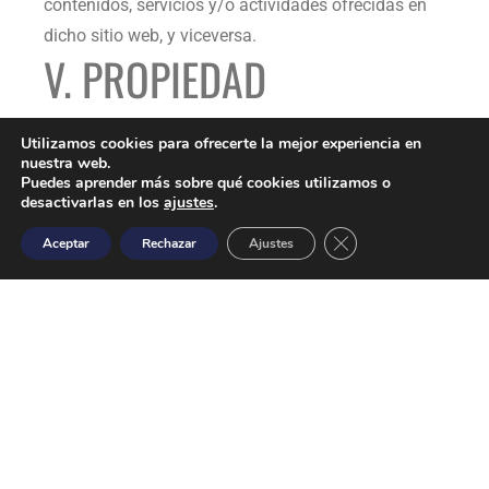
contenidos, servicios y/o actividades ofrecidas en
dicho sitio web, y viceversa.
V. PROPIEDAD
INTELECTUAL E
Utilizamos cookies para ofrecerte la mejor experiencia en
nuestra web.
INDUSTRIAL
Puedes aprender más sobre qué cookies utilizamos o
desactivarlas en los
ajustes
.
Close GDPR Cookie B
Aceptar
Rechazar
Ajustes
TDH Lizarraga
por sí o como parte cesionaria, es
titular de todos los derechos de propiedad
intelectual e industrial del Sitio Web, así como de
los elementos contenidos en el mismo (a título
enunciativo y no exhaustivo, imágenes, sonido,
audio, vídeo, software o textos, marcas o logotipos,
combinaciones de colores, estructura y diseño,
selección de materiales usados, programas de