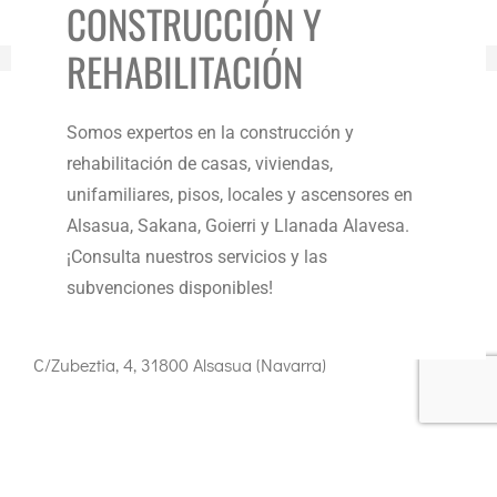
CONSTRUCCIÓN Y
REHABILITACIÓN
Somos expertos en la construcción y
Teléfono:
rehabilitación de casas, viviendas,
948 468 454
unifamiliares, pisos, locales y ascensores en
Alsasua, Sakana, Goierri y Llanada Alavesa.
Email:
¡Consulta nuestros servicios y las
info@tdhlizarraga.com
subvenciones disponibles!
Dirección:
C/Zubeztia, 4, 31800 Alsasua (Navarra)
Aviso Legal
Política de privacidad
Política de Cookies