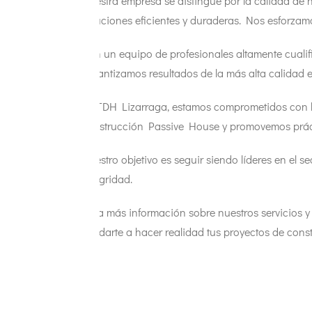
Nuestra empresa se distingue por la calidad de 
soluciones eficientes y duraderas. Nos esforza
Con un equipo de profesionales altamente cualifi
garantizamos resultados de la más alta calidad 
En TDH Lizarraga, estamos comprometidos con la s
construcción Passive House y promovemos práct
Nuestro objetivo es seguir siendo líderes en el s
integridad.
Para más información sobre nuestros servicios y
ayudarte a hacer realidad tus proyectos de const