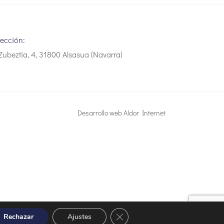
rección:
Zubeztia, 4, 31800 Alsasua (Navarra)
Desarrollo web Aldor Internet
Close GDPR Cookie Banner
Rechazar
Ajustes