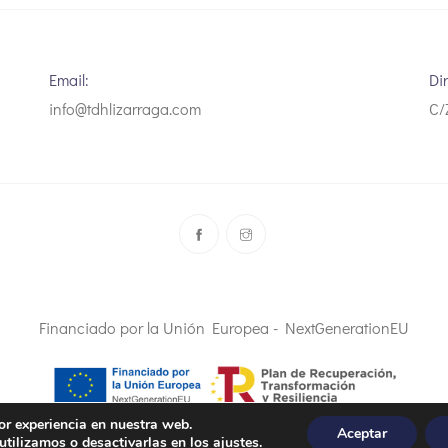
Email:
Di
info@tdhlizarraga.com
C/
Financiado por la Unión Europea - NextGenerationEU
or experiencia en nuestra web.
Aceptar
tilizamos o desactivarlas en los
ajustes
.