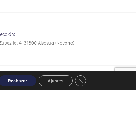
rección:
Zubeztia, 4, 31800 Alsasua (Navarra)
Desarrollo web Aldor Internet
Close GDPR Cookie Banner
Rechazar
Ajustes