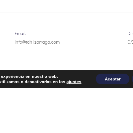
Email:
Di
info@tdhlizarraga.com
C/
r experiencia en nuestra web.
Aceptar
tilizamos o desactivarlas en los
ajustes
.
Financiado por la Unión Europea - NextGenerationEU