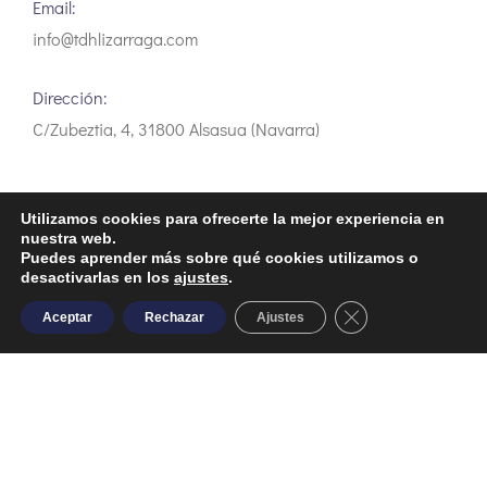
Email:
info@tdhlizarraga.com
Dirección:
C/Zubeztia, 4, 31800 Alsasua (Navarra)
Utilizamos cookies para ofrecerte la mejor experiencia en
nuestra web.
Aviso Legal
Política de privacidad
Política de Cookies
Puedes aprender más sobre qué cookies utilizamos o
desactivarlas en los
ajustes
.
Close GDPR Cooki
Aceptar
Rechazar
Ajustes
Desarrollo web Aldor Internet
Financiado por la Unión Europea - NextGenerationEU