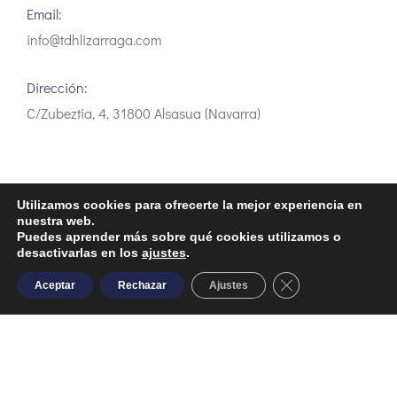
Email:
info@tdhlizarraga.com
Dirección:
C/Zubeztia, 4, 31800 Alsasua (Navarra)
Utilizamos cookies para ofrecerte la mejor experiencia en
Aviso Legal
Política de privacidad
Política de Cookies
nuestra web.
Puedes aprender más sobre qué cookies utilizamos o
desactivarlas en los
ajustes
.
Close GDPR Cooki
Aceptar
Rechazar
Ajustes
Desarrollo web Aldor Internet
Financiado por la Unión Europea - NextGenerationEU