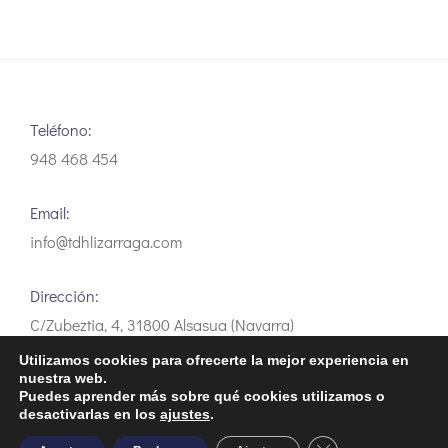
Teléfono:
948 468 454
Email:
info@tdhlizarraga.com
Dirección:
C/Zubeztia, 4, 31800 Alsasua (Navarra)
Utilizamos cookies para ofrecerte la mejor experiencia en
nuestra web.
Puedes aprender más sobre qué cookies utilizamos o
desactivarlas en los
ajustes
.
Aviso Legal
Política de privacidad
Política de Cookies
Close GDPR Cooki