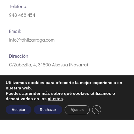
Teléfono:
948 468 454
Email:
info@tdhlizarraga.com
Dirección:
C/Zubeztia, 4, 31800 Alsasua (Navarra)
Utilizamos cookies para ofrecerte la mejor experiencia en
nuestra web.
Puedes aprender más sobre qué cookies utilizamos o
desactivarlas en los
ajustes
.
Aviso Legal
Política de privacidad
Política de Cookies
Close GDPR Cooki
Aceptar
Rechazar
Ajustes
Desarrollo web Aldor Internet